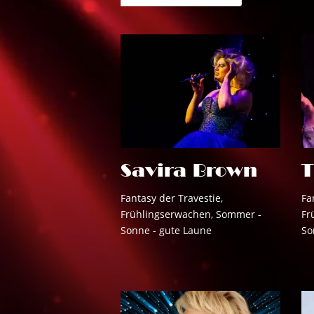
Savira Brown
T
Fantasy der Travestie
,
Fa
Frühlingserwachen
,
Sommer -
Fr
Sonne - gute Laune
So